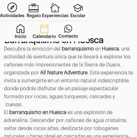
Actividades
Regalo
Experiencias
Escolar
Contacto
Inicio
Calendario
Barranquismo en Huesca
Descubre la emoción del
barranquismo
en
Huesca
, una
actividad de aventura única que te llevará a explorar los
cañones más impresionantes de la Sierra de Guara,
organizada por
All Nature Adventure
. Esta experiencia te
invita a sumergirte en un entorno natural indescriptible,
donde podrás disfrutar de un paisaje espectacular
formado por rocas, aguas turquesas, cascadas y
cuevas.
El
barranquismo en Huesca
es una explosión de
adrenalina. Descender por cañones de agua cristalina,
saltar desde rocas altas, deslizarte por toboganes
naturales y hacer rápel en cascadas es una experiencia