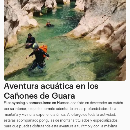
Aventura acuática en los
Cañones de Guara
El
canyoning
o
barranquismo en Huesca
consiste en descender un cañón
por su interior, lo que te permite adentrarte en las profundidades de la
montaña y vivir una experiencia única. A lo largo de toda la actividad,
estarás acompañado por guías de montaña titulados y especializados,
para que puedas disfrutar de esta aventura a tu ritmo y con la máxima