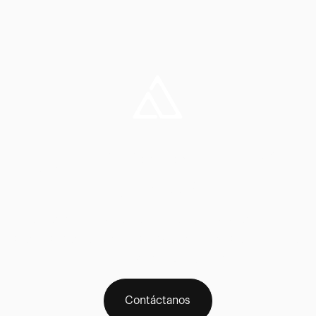
¿Aún no lo tienes
claro?
Ponte en contacto con nosotros para recibir un
asesoramiento personalizado e inmediato pulsando
en el icono WhatsApp del menú
Contáctanos