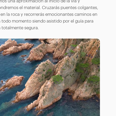
os una aproximación al inicio de la vía y
dremos el material. Cruzarás puentes colgantes,
s en la roca y recorrerás emocionantes caminos en
n todo momento siendo asistido por el guía para
 totalmente segura.