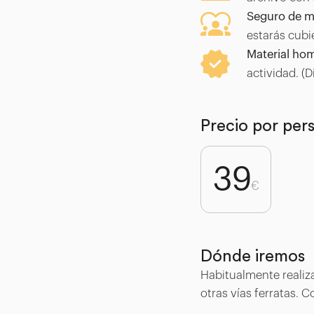
Seguro de 
estarás cub
Material ho
actividad. (
Precio por per
39
€
Dónde iremos
Habitualmente realiz
otras vías ferratas. 