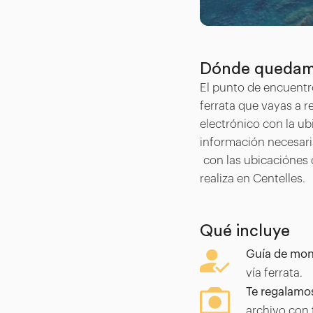
Dónde queda
El punto de encuentro
ferrata que vayas a re
electrónico con la u
información necesar
con las ubicaciónes d
realiza en Centelles.
Qué incluye
Guía de mon
vía ferrata.
Te regalamos
archivo con 