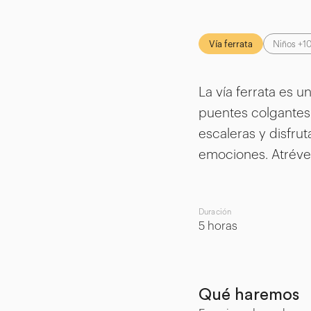
Niños +1
Vía ferrata
La vía ferrata es 
puentes colgantes 
escaleras y disfru
emociones. Atrévet
Duración
5 horas
Qué haremos