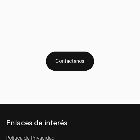
claro?
Ponte en contacto con nosotros para recibir un
asesoramiento personalizado e inmediato pulsando
en el icono WhatsApp del menú
Contáctanos
Enlaces de interés
Política de Privacidad