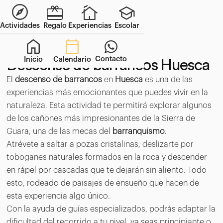
Actividades
Regalo
Experiencias
Escolar
Contacto
Inicio
Calendario
Descenso de barrancos Huesca
El
descenso de barrancos
en
Huesca
es una de las
experiencias más emocionantes que puedes vivir en la
naturaleza. Esta actividad te permitirá explorar algunos
de los cañones más impresionantes de la Sierra de
Guara, una de las mecas del
barranquismo
.
Atrévete a saltar a pozas cristalinas, deslizarte por
toboganes naturales formados en la roca y descender
en rápel por cascadas que te dejarán sin aliento. Todo
esto, rodeado de paisajes de ensueño que hacen de
esta experiencia algo único.
Con la ayuda de guías especializados, podrás adaptar la
dificultad del recorrido a tu nivel, ya seas principiante o