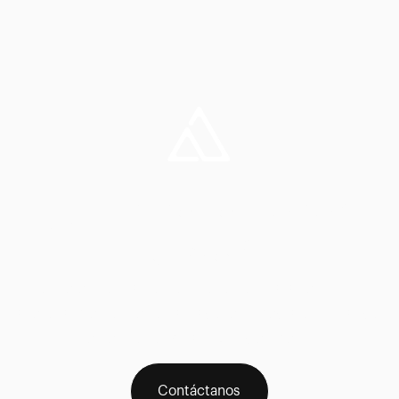
¿Aún no lo tienes
claro?
Ponte en contacto con nosotros para recibir un
asesoramiento personalizado e inmediato pulsando
en el icono WhatsApp del menú
Contáctanos