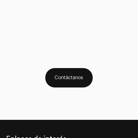
¿Aún no lo tienes
claro?
Ponte en contacto con nosotros para recibir un
asesoramiento personalizado e inmediato pulsando
en el icono WhatsApp del menú
Contáctanos