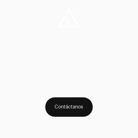
¿Aún no lo tienes
claro?
Ponte en contacto con nosotros para recibir un
asesoramiento personalizado e inmediato pulsando
en el icono WhatsApp del menú
Contáctanos