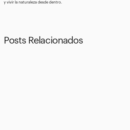
y vivir la naturaleza desde dentro.
Posts Relacionados
La geología única de la Sierra de Guara
23/7/2025