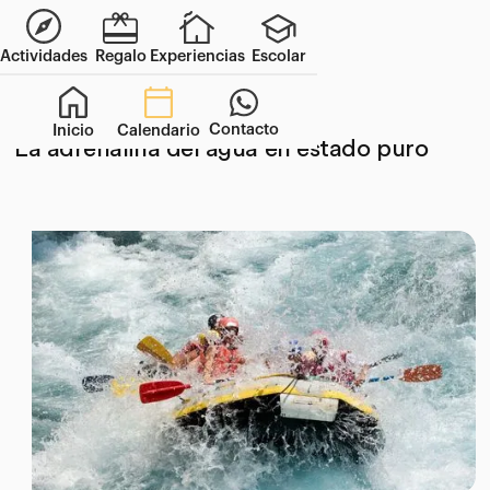
Actividades
Regalo
Experiencias
Escolar
Contacto
Inicio
Calendario
6/6/2025
La adrenalina del agua en estado puro