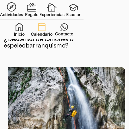
Actividades
Regalo
Experiencias
Escolar
Contacto
Inicio
Calendario
23/7/2025
¿Descenso de cañones o
espeleobarranquismo?